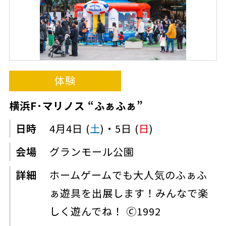
体験
横浜F･マリノス “ふぁふぁ”
日時
4月4日 (
土
)・5日 (
日
)
会場
グランモール公園
詳細
ホームゲームでも大人気のふぁふ
ぁ遊具を出展します！みんなで楽
しく遊んでね！ 🄫1992