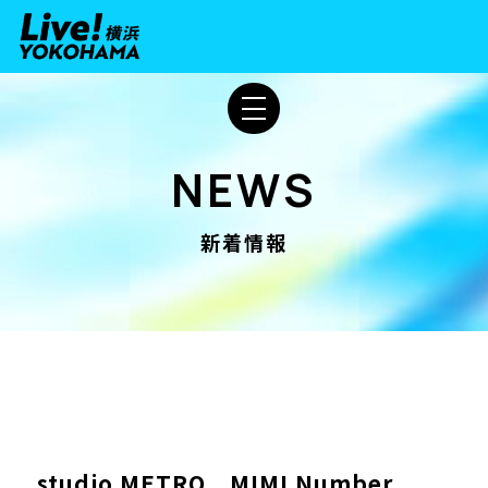
NEWS
新着情報
studio METRO MIMI Number