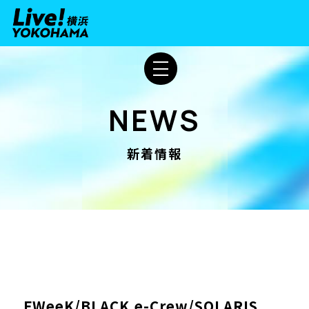
NEWS
新着情報
FWeeK/BLACK e-Crew/SOLARIS