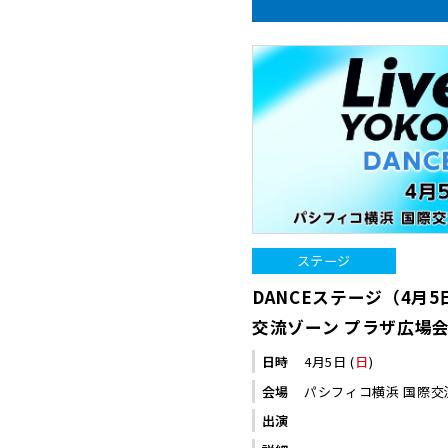
ステージ
DANCEステージ（4月5
交流ゾーン プラザ広場
日時
4月5日 (
日
)
会場
パシフィコ横浜 国際交
出演