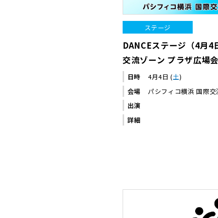
ステージ
DANCEステージ（4月4
交流ゾーン プラザ広場
日時
4月4日 (
土
)
会場
パシフィコ横浜 国際交
出演
詳細