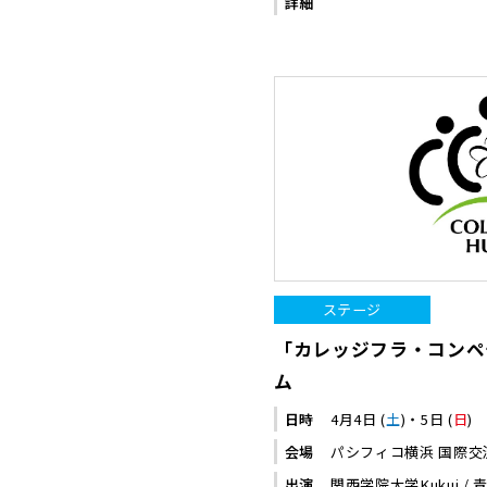
詳細
ステージ
「カレッジフラ・コンペ
ム
日時
4月4日 (
土
)・5日 (
日
)
会場
パシフィコ横浜 国際交
出演
関西学院大学Kukui / 