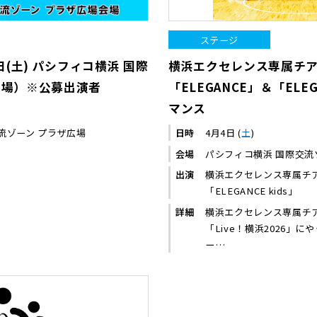
ステージ
日(土) パシフィコ横浜 国際
横浜エクセレンス​専属チ
会場）※公募出演者
「ELEGANCE」＆「ELEG
マンス
流ゾーン プラザ広場
日時
4月4日 (
土
)
会場
パシフィコ横浜 国際交流
出演
横浜エクセレンス​専属チア
「ELEGANCE kids」
詳細
横浜エクセレンス専属チアリ
「Live！横浜2026」に
ー…