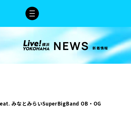
NEWS
新着情報
i feat. みなとみらいSuperBigBand OB・OG